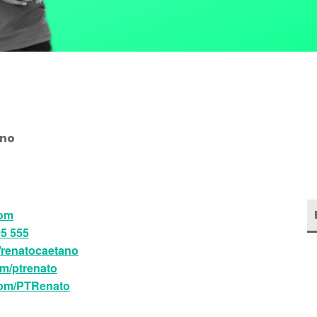
ano
com
05 555
renatocaetano
m/ptrenato
com/PTRenato