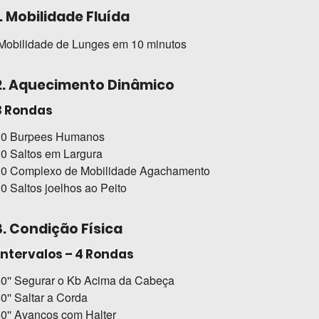
1. Mobilidade Fluída
obilidade de Lunges em 10 minutos
2. Aquecimento Dinâmico
3 Rondas
10 Burpees Humanos
0 Saltos em Largura
10 Complexo de Mobilidade Agachamento
0 Saltos joelhos ao Peito
3. Condição Física
Intervalos – 4 Rondas
0'' Segurar o Kb Acima da Cabeça
0'' Saltar a Corda
0'' Avanços com Halter