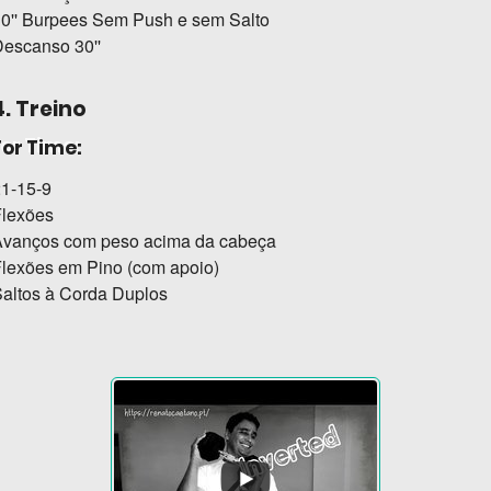
0'' Burpees Sem Push e sem Salto
escanso 30''
4. Treino
For Time:
1-15-9
Flexões
Avanços com peso acima da cabeça
lexões em Pino (com apoio)
altos à Corda Duplos